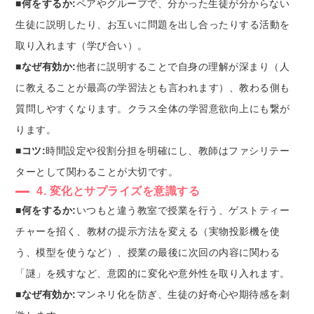
■何をするか:
ペアやグループで、分かった生徒が分からない
生徒に説明したり、お互いに問題を出し合ったりする活動を
取り入れます（学び合い）。
■なぜ有効か:
他者に説明することで自身の理解が深まり（人
に教えることが最高の学習法とも言われます）、教わる側も
質問しやすくなります。クラス全体の学習意欲向上にも繋が
ります。
■コツ:
時間設定や役割分担を明確にし、教師はファシリテー
ターとして関わることが大切です。
4. 変化とサプライズを意識する
■何をするか:
いつもと違う教室で授業を行う、ゲストティー
チャーを招く、教材の提示方法を変える（実物投影機を使
う、模型を使うなど）、授業の最後に次回の内容に関わる
「謎」を残すなど、意図的に変化や意外性を取り入れます。
■なぜ有効か:
マンネリ化を防ぎ、生徒の好奇心や期待感を刺