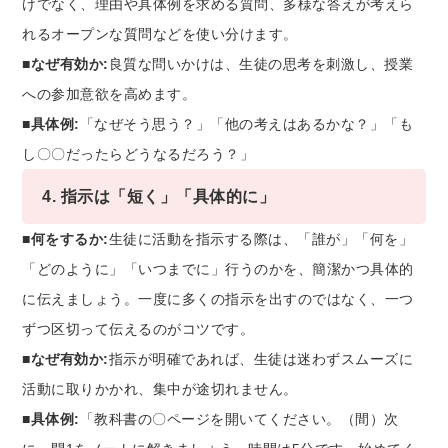
けでなく、理由や具体例を求める質問、多様な答えが考えら
れるオープンな質問などを使い分けます。
■なぜ有効か:
良質な問いかけは、生徒の思考を刺激し、授業
への参加意欲を高めます。
■具体例:
「なぜそう思う？」「他の考えはあるかな？」「も
し〇〇だったらどうなるだろう？」
4. 指示は「短く」「具体的に」
■何をするか:
生徒に活動を指示する際は、「誰が」「何を」
「どのように」「いつまでに」行うのかを、簡潔かつ具体的
に伝えましょう。一度に多くの指示を出すのではなく、一つ
ずつ区切って伝えるのがコツです。
■なぜ有効か:
指示が明確であれば、生徒は迷わずスムーズに
活動に取りかかれ、集中が途切れません。
■具体例:
「教科書の〇ページを開いてください。（間）次