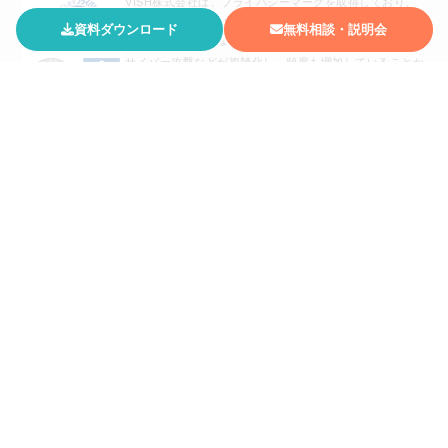
VISH株式会社は、プライバシーマークを取得しており、
個人情報の取り扱いや保護について、アクセス権限の明確
資料ダウンロード
無料相談・説明会
化・社内体制整備などの社員教育を徹底しております。
サイバー攻撃などが複雑化し、頻度も増加していることか
ら、組織の情報セキュリティはますます重要な課題となっ
ております。このような脅威に対処し、組織のデータをし
っかりと守り、機密性、可用性、完全性を確保するため
に、国際規格(ISO/IEC 27001:2022)の認証を取得しまし
た。
【古物商の標示】愛知県公安委員会第541162315500号VISH株式会社
動作環境
運営会社
プライバシーポリシー
© VISH Inc. All Rights Reserved.