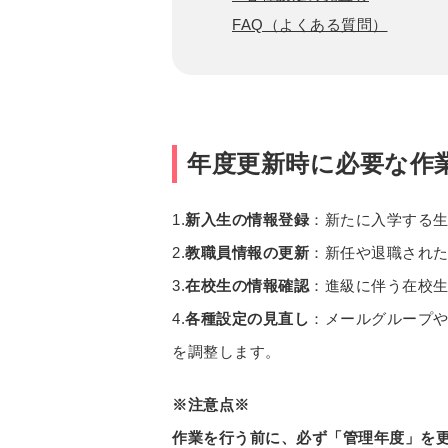
FAQ（よくある質問）
年度更新時に必要な作
1.
新入生の情報登録
：新たに入学する
2.
教職員情報の更新
：新任や退職され
3.
在校生の情報確認
：進級に伴う在校
4.
各種設定の見直し
：メールグループ
を調整します。
※注意点※
作業を行う前に、必ず「管理年度」を