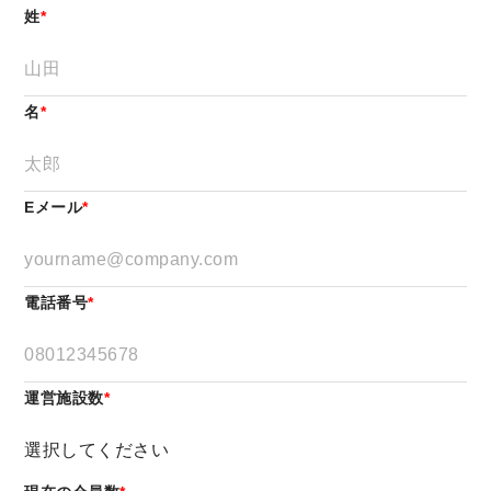
姓
*
名
*
Eメール
*
電話番号
*
運営施設数
*