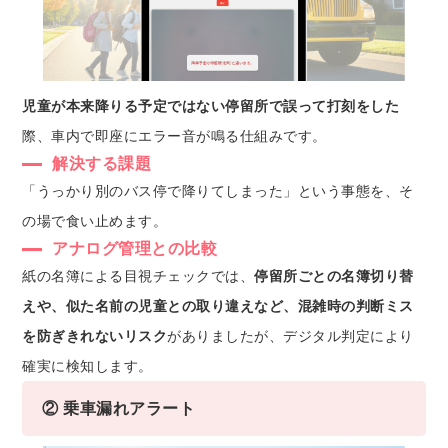
児童が本来降りる予定ではない停留所で誤って打刻をした
際、車内で即座にエラー音が鳴る仕組みです。
解決する課題
「うっかり別のバス停で降りてしまった」という事態を、そ
の場で食い止めます。
アナログ管理との比較
紙の名簿による目視チェックでは、
停留所ごとの名簿切り替
えや、似た名前の児童との取り違えなど、混雑時の判断ミス
を防ぎきれないリスク
がありましたが、デジタル判定により
確実に検知します。
② 乗車漏れアラート