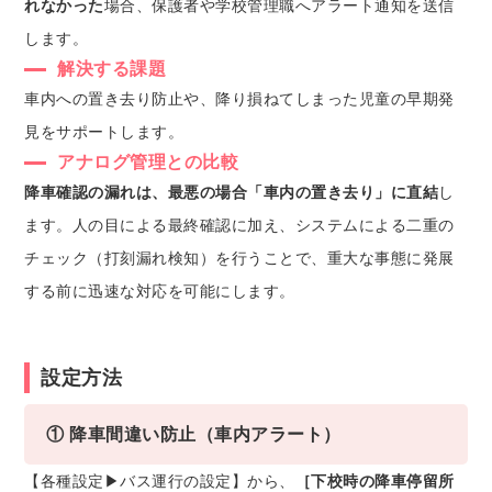
れなかった
場合、保護者や学校管理職へアラート通知を送信
します。
解決する課題
車内への置き去り防止や、降り損ねてしまった児童の早期発
見をサポートします。
アナログ管理との比較
降車確認の漏れは、最悪の場合「車内の置き去り」に直結
し
ます。人の目による最終確認に加え、システムによる二重の
チェック（打刻漏れ検知）を行うことで、重大な事態に発展
する前に迅速な対応を可能にします。
設定方法
① 降車間違い防止（車内アラート）
【各種設定▶バス運行の設定】から、
［下校時の降車停留所