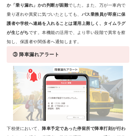
か「乗り漏れ」かの判断が困難
でした。また、万が一車内で
乗り遅れや異変に気づいたとしても、
バス乗務員が即座に保
護者や学校へ連絡を入れることは運用上難しく、タイムラグ
が生じがち
です。本機能の活用で、より早い段階で異常を察
知し、保護者や関係者へ通知します。
③ 降車漏れアラート
下校便において、
降車予定であった停留所で降車打刻が行わ