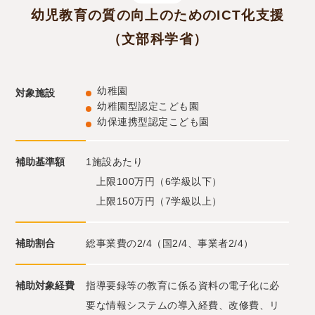
幼児教育の質の向上のためのICT化支援
（文部科学省）
幼稚園
対象施設
幼稚園型認定こども園
幼保連携型認定こども園
補助基準額
1施設あたり
上限100万円（6学級以下）
上限150万円（7学級以上）
補助割合
総事業費の2/4（国2/4、事業者2/4）
補助対象経費
指導要録等の教育に係る資料の電子化に必
要な情報システムの導入経費、改修費、リ