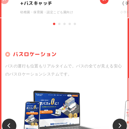
+バスキャッチ
（
幼稚園・保育園・認定こども園向け
小学
バスロケーション
バスの運行も位置もリアルタイムで。バスの全てが見える安心
のバスロケーションシステムです。