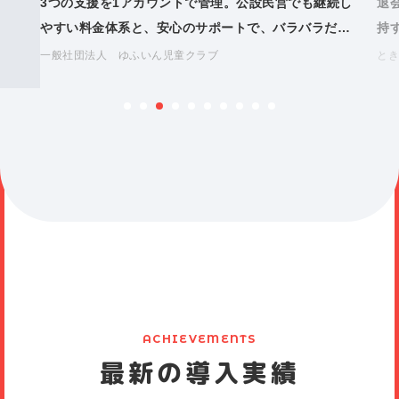
3つの支援を1アカウントで管理。公設民営でも継続し
退
やすい料金体系と、安心のサポートで、バラバラだっ
持
た保護者連絡を一本化
一般社団法人 ゆふいん児童クラブ
とき
ACHIEVEMENTS
最新の導入実績