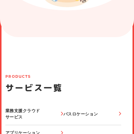
こどもの居場所事業あいち（愛知県名古屋市熱田区一番二丁目
51-1）にご採用頂きました。
2026年08月03日
フレアー体操クラブ（島根県松江市）にご採用頂きました。
2026年08月03日
おおしろキッズ体操英語教室（東京都世田谷区）にご採用頂き
ました。
2026年08月03日
貢川進徳幼稚園（山梨県甲府市）にご採用頂きました。
PRODUCTS
2026年08月01日
認定こども園札幌北幼稚園（北海道札幌市）にご採用頂きまし
サービス一覧
た。
業務支援クラウド
バスロケーション
サービス
アプリケーション