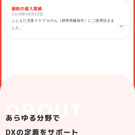
ふじえだ児童クラブ かのん（静岡県藤枝市）にご採用頂きま
した。
最新の導入実績
2026年08月03日
小諸幼稚園（長野県小諸市）にご採用頂きました。
2026年08月03日
こどもの居場所・預り所 いえらいえ（兵庫県尼崎市）にご採
用頂きました。
2026年08月03日
こどもの居場所事業あいち（愛知県名古屋市熱田区一番二丁目
51-1）にご採用頂きました。
2026年08月03日
フレアー体操クラブ（島根県松江市）にご採用頂きました。
2026年08月03日
ABOUT
おおしろキッズ体操英語教室（東京都世田谷区）にご採用頂き
ました。
あらゆる分野で
2026年08月03日
貢川進徳幼稚園（山梨県甲府市）にご採用頂きました。
DXの定着をサポート