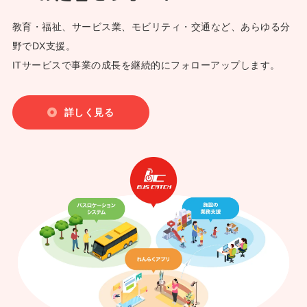
2026年08月01日
認定こども園札幌北幼稚園（北海道札幌市）にご採用頂きまし
教育・福祉、サービス業、モビリティ・交通など、あらゆる分
た。
野でDX支援。
2026年08月07日
ITサービスで事業の成長を継続的にフォローアップします。
ならいごと.com（兵庫県明石市）にご採用頂きました。
2026年08月03日
詳しく見る
信楽寺保育園（宮崎県児湯郡都）にご採用頂きました。
2026年08月03日
ふじえだ児童クラブ かのん（静岡県藤枝市）にご採用頂きま
した。
2026年08月03日
小諸幼稚園（長野県小諸市）にご採用頂きました。
2026年08月03日
こどもの居場所・預り所 いえらいえ（兵庫県尼崎市）にご採
用頂きました。
2026年08月03日