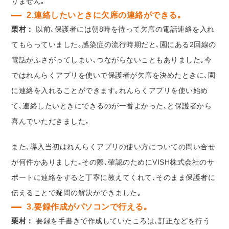
りません｡
2.連絡したいときに欠席の連絡ができる｡
栗村：
以前､保護者には朝8時を待って欠席の電話連絡を入れ
てもらっていました｡感染症の流行時期だと､園にある2回線の
電話がふさがってしまい､つながらないこともありました｡今
ではれんらくアプリを使いで保護者が欠席を決めたときに､園
に連絡を入れることができます｡れんらくアプリを使い始め
て､連絡したいときにできるのが一番よかった､と保護者から
喜んでいただきました｡
また､導入当初はれんらくアプリの使い方についての問い合せ
が何件かありました｡その際､確認のためにVISH株式会社のサ
ポートに連絡をすると丁寧に教えてくれて､そのまま保護者に
伝えることで疑問の解決ができました｡
3.要録作成がパソコンで行える｡
栗村：
要録を手書きで作成していたころは､訂正などを行う