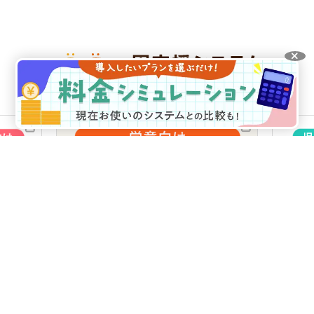
選ばれる理由
機能紹介
利用料金
料金シミュレーション
お客様の声
ICT化補助金について
動作環境
運営会社
プライバシーポリシー
製品価格
古物商の標示
愛知県公安委員会
第541162315500号
VISH株式会社
© VISH Inc. All Rights Reserved.