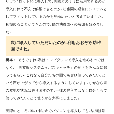
り､パイロット的に導入して､実際どのように活用できるのか､
導入に伴う不安は解消できるのか､幼稚園の運営にシステムと
してフィットしているのかを見極めたいと考えていました｡
見極めることができたので､他の幼稚園への展開も始めまし
た｡
次に導入していただいたのが､利府おおぞら幼稚
園ですね｡
橋本：
そうですね｡私はトップダウンで導入を進めるのでは
なく､「園支援システム＋バスキャッチ」の良さをみんなに知
ってもらい､これなら自分たちの園でもぜひ使ってみたい､と
いう声が上がってから導入するようにしています｡なぜなら園
の立地や状況は異りますので､一律の導入ではなく自分たちで
使ってみたい､どう使うかを大事にしました｡
実際のところ､国の補助金でパソコンを導入しても､結局は活