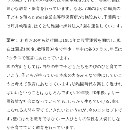
豊かな教育・保育を行っています。なお､7園のほかに職員の
子どもを預るための企業主導型保育所が3施設あり､千葉県で
は坪井幼稚園､はくと幼稚園の姉妹法人2園を運営しています｡
栗村：
利府おおぞら幼稚園は1981年に設置運営を開始し､現
在は園児188名､教職員34名で年少・年中は各3クラス､年長は
2クラスで運営にあたっています｡
園の方針としては､自然の中で子どもたちをのびのびと育てて
いこう､子どもが持っている本来の力をみんなで伸ばしていこ
うと考えて教育にあたっています｡幼稚園時代を楽しく過せれ
ばいいということはもちろんですが､10年後､20年後､より一
層複雑な社会になっていっても､しっかり生きていける､幸せ
になれる人間を育てていきたいというのが､今のコンセプトで
す｡型にはめる教育ではなく､一人ひとりの個性を大切にしな
がら育てていく教育を行っています｡