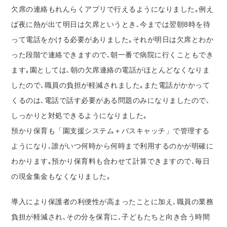
欠席の連絡もれんらくアプリで行えるようになりました｡例え
ば夜に熱が出て明日は欠席というとき､今までは翌朝8時を待
って電話をかける必要がありました｡それが明日は欠席とわか
った段階で連絡できますので､朝一番で病院に行くこともでき
ます｡園としては､朝の欠席連絡の電話がほとんどなくなりま
したので､職員の負担が軽減されました｡また電話がかかって
くるのは､電話で話す必要がある問題のみになりましたので､
しっかりと対処できるようになりました｡
預かり保育も「園支援システム＋バスキャッチ」で管理する
ようになり､誰がいつ何時から何時まで利用するのかが明確に
わかります｡預かり保育料も合わせて計算できますので､毎日
の現金集金もなくなりました｡
導入により保護者の利便性が高まったことに加え､職員の業務
負担が軽減され､その分を保育に､子どもたちと向き合う時間