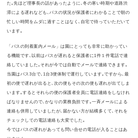
た｡先ほど理事長の話があったように､冬の寒い時期や道路渋
滞による遅れなども､バスの状況が保護者にわかることで朝の
忙しい時間をムダに過すことはなく､自宅で待っていただいて
います｡
「バスの到着案内メール」は園にとっても非常に助かってい
る機能です､以前はバスが遅れると保護者に1件１件電話で連
絡していました｡それが今では自動でメールで連絡できます｡
当園はバス3台で､1台3便体制で運行しています｡ですから､最
初の便で遅れが出ると､次の便もその次の便も遅れが出てしま
います｡するとそれらの便の保護者全員に電話連絡をしなけれ
ばなりませんので､かなりの業務負担です｡一斉メールによる
連絡も併用していましたが､届かない方が結構多くて､それを
チェックしての電話連絡も大変でした｡
今ではバスの遅れがあっても問い合せの電話が入ることはあ