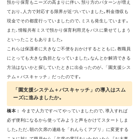
預かり保育もニーズの高まりに伴い､預り方のパターンが増え
ており､人力で対応する限界が近づいていました｡料金徴収も
現金でその都度行っていましたので､ミスも発生しています｡
また､情報共有ミスで預かり保育利用児をバスに乗せてしまう
といったこともありました｡
これらは保護者に大きなご不便をおかけするとともに､教職員
にとっても大きな負担となっていました｡なんとか解消できる
方法はないかと探していたときに出会ったのが､「園支援シス
テム＋バスキャッチ」だったのです｡
「園支援システム＋バスキャッチ」の導入はスム
ーズに進みましたか｡
橋本：
今まで人力ですべてやっていましたので､導入すれば
必ず便利になるから使ってみようと声をかけてスタートしま
した｡ただ､朝の欠席の連絡を「れんらくアプリ」に変更する
ことに対して職員から「欠席の電話をいただいたら『お大事