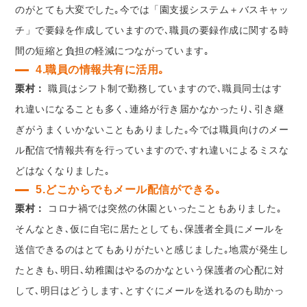
のがとても大変でした｡今では「園支援システム＋バスキャッ
チ」で要録を作成していますので､職員の要録作成に関する時
間の短縮と負担の軽減につながっています｡
4.職員の情報共有に活用｡
栗村：
職員はシフト制で勤務していますので､職員同士はす
れ違いになることも多く､連絡が行き届かなかったり､引き継
ぎがうまくいかないこともありました｡今では職員向けのメー
ル配信で情報共有を行っていますので､すれ違いによるミスな
どはなくなりました｡
5.どこからでもメール配信ができる｡
栗村：
コロナ禍では突然の休園といったこともありました｡
そんなとき､仮に自宅に居たとしても､保護者全員にメールを
送信できるのはとてもありがたいと感じました｡地震が発生し
たときも､明日､幼稚園はやるのかなという保護者の心配に対
して､明日はどうします､とすぐにメールを送れるのも助かっ