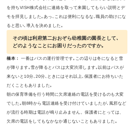
を持ちVISH株式会社に連絡を取って来園してもらい説明とデ
モを拝見しました｡あっ､これは便利になるな､職員の助けにな
ると思い､導入を決めました｡
その頃は利府第二おおぞら幼稚園の園長として､
どのようなことにお困りだったのですか｡
橋本：
一番はバスの運行管理です｡この辺りは冬になると雪
が降ります｡雪が降るとバスは大変渋滞します｡以前はバスが
来ないと10分､20分､ときにはそれ以上､保護者にお待ちいた
だくこともありました｡
朝の保育準備を行う時間に欠席連絡の電話を受けるのも大変
でした｡朝8時から電話連絡を受け付けていましたが､風邪など
が流行る時期は電話が鳴り止みません。保護者にとっては、
欠席の電話をしてもなかなか通じないこともありました｡