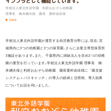
インフラとして機能しています｡
学校法人東北外語学園 利府おおぞら幼稚園
理事長 橋本綱夫様、園長 栗村由佳様
宮城県
学校法人東北外語学園が運営する幼児教育分野には､現在､宮
城県内に3つの幼稚園と3つの保育園､さらに企業主導型保育所
3施設があります｡また、千葉県内に姉妹法人を含め2つの幼稚
園の運営を行っています｡学校法人東北外語学園 理事長 橋
本綱夫様と利府おおぞら幼稚園 園長栗村由佳様に「園支援
システム＋バスキャッチ」の導入の経緯と活用例、導入効果
についてお話を伺いました。