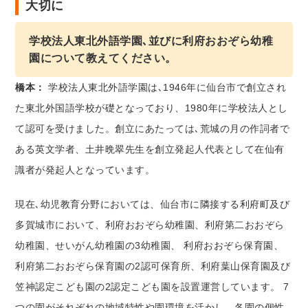
大切に
学校法人東北外語学園､並びに利府おおぞら幼稚
園について教えてください。
橋本：
学校法人東北外語学園は､1946年に仙台市で創立され
た東北外国語学校が礎となっており、1980年に学校法人とし
て認可を受けました。創立にあたっては､荒城の月の作詞者で
ある英文学者、土井晩翠先生を創立発起人代表として在仙有
識者が発起人となっています。
現在､幼児教育分野においては、仙台市に隣接する利府町及び
多賀城市において、利府おおぞら幼稚園、利府第二おおぞら
幼稚園、せいがん幼稚園の3幼稚園、 利府おおぞら保育園、
利府第二おおぞら保育園の2認可保育所、利府葉山保育園及び
笠神認定こども園の2認定こども園を設置運営しています。 7
つの園がそれぞれの地域特性や園環境を活かし、各園の個性