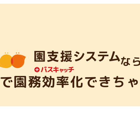
な
で園務効率化できち