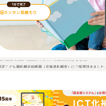
1分で完了
カンタン見積もり
COCOAS KIDS International 名古屋北校（愛知県名古屋市
信楽寺保育園（宮崎県児湯郡都）にご採用頂きました。
小諸幼稚園（長野県小諸市）にご採用頂きました。
貢川進徳幼稚園（山梨県甲府市）にご採用頂きました。
認定こども園札幌北幼稚園（北海道札幌市）にご採用頂きました
久留米明幼稚園 （東京都東久留米市）にご採用頂きました。
江東湾岸サテライトNURSERY SCHOOL 豊洲キャンパス（
かもいようちえん（神奈川県横須賀市）にご採用頂きました。
鴻巣幼稚園（埼玉県鴻巣市）にご採用頂きました。