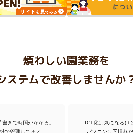
COCOAS KIDS International 名古屋北校（愛知県名古屋市
信楽寺保育園（宮崎県児湯郡都）にご採用頂きました。
小諸幼稚園（長野県小諸市）にご採用頂きました。
貢川進徳幼稚園（山梨県甲府市）にご採用頂きました。
認定こども園札幌北幼稚園（北海道札幌市）にご採用頂きました
久留米明幼稚園 （東京都東久留米市）にご採用頂きました。
煩わしい園業務を
江東湾岸サテライトNURSERY SCHOOL 豊洲キャンパス（
システムで
改善しませんか
かもいようちえん（神奈川県横須賀市）にご採用頂きました。
鴻巣幼稚園（埼玉県鴻巣市）にご採用頂きました。
COCOAS KIDS International 名古屋北校（愛知県名古屋市
手書きで時間がかかる。
ICT化は気になるけ
紙で管理してると
パソコンは不慣れ