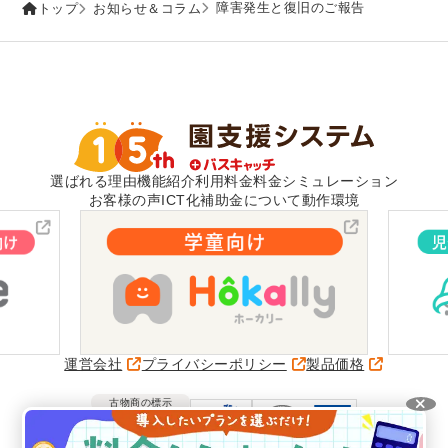
障害発生と復旧のご報告
トップ
お知らせ＆コラム
選ばれる理由
機能紹介
利用料金
料金シミュレーション
お客様の声
ICT化補助金について
動作環境
運営会社
プライバシーポリシー
製品価格
古物商の標示
愛知県公安委員会
第541162315500号