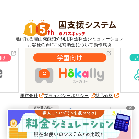
選ばれる理由
機能紹介
利用料金
料金シミュレーション
お客様の声
ICT化補助金について
動作環境
運営会社
プライバシーポリシー
製品価格
古物商の標示
愛知県公安委員会
第541162315500号
VISH株式会社
© VISH Inc. All Rights Reserved.