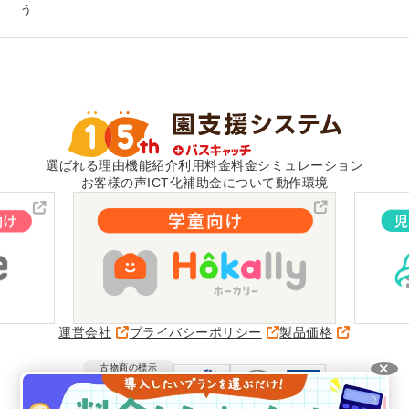
う
選ばれる理由
機能紹介
利用料金
料金シミュレーション
お客様の声
ICT化補助金について
動作環境
運営会社
プライバシーポリシー
製品価格
古物商の標示
愛知県公安委員会
第541162315500号