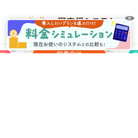
選ばれる理由
機能紹介
利用料金
料金シミュレーション
お客様の声
ICT化補助金について
動作環境
運営会社
プライバシーポリシー
製品価格
古物商の標示
愛知県公安委員会
第541162315500号
VISH株式会社
© VISH Inc. All Rights Reserved.