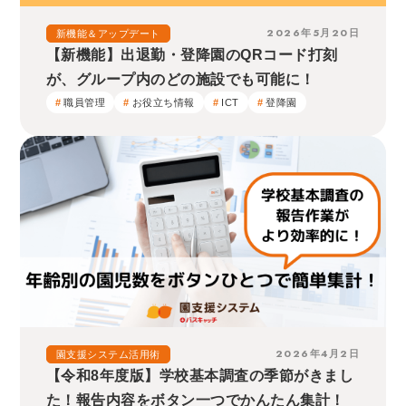
2026年5月20日
新機能＆アップデート
【新機能】出退勤・登降園のQRコード打刻
が、グループ内のどの施設でも可能に！
職員管理
お役立ち情報
ICT
登降園
2026年4月2日
園支援システム活用術
【令和8年度版】学校基本調査の季節がきまし
た！報告内容をボタン一つでかんたん集計！