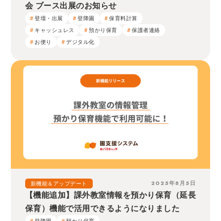
会 ブース出展のお知らせ
登壇・出展
登降園
保育料計算
キャッシュレス
預かり保育
保護者連絡
お便り
デジタル化
2025年8月5日
新機能＆アップデート
【機能追加】課外教室情報を預かり保育（延長
保育）機能で活用できるようになりました
登降園
預かり保育