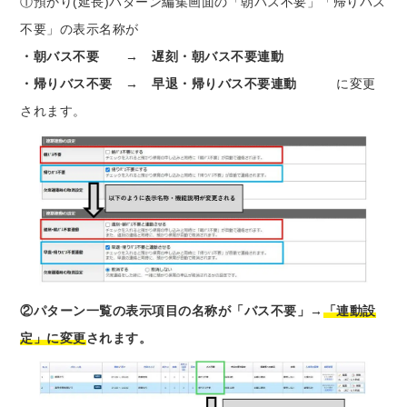
①預かり(延長)パターン編集画面の「朝バス不要」「帰りバス
不要」の表示名称が
・朝バス不要 → 遅刻・朝バス不要連動
・帰りバス不要 → 早退・帰りバス不要連動
に変更
されます。
②パターン一覧の表示項目の名称が
「バス不要」→
「連動設
定」に変更
されます。