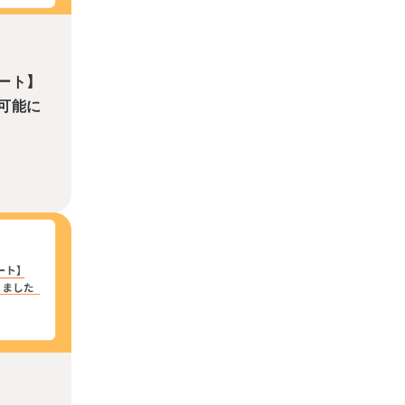
ート】
可能に