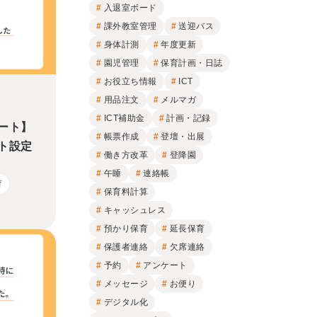
入退室ボード
課外教室管理
送迎バス
身体計測
年度更新
園児管理
保育計画・日誌
お役立ち情報
ICT
用品注文
メルマガ
ICT補助金
計画・記録
ート】
帳票作成
登壇・出展
ト設定
働き方改革
登降園
午睡
連絡帳
育
保育料計算
キャッシュレス
預かり保育
延長保育
保護者連絡
欠席連絡
予約
アンケート
メッセージ
お便り
デジタル化