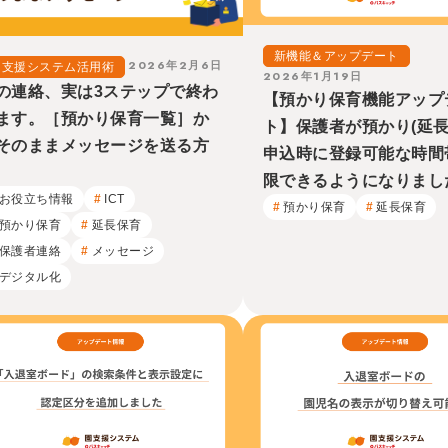
新機能＆アップデート
2026年2月6日
園支援システム活用術
2026年1月19日
の連絡、実は3ステップで終わ
【預かり保育機能アップ
ます。［預かり保育一覧］か
ト】保護者が預かり(延長
そのままメッセージを送る方
申込時に登録可能な時間
限できるようになりまし
お役立ち情報
ICT
預かり保育
延長保育
預かり保育
延長保育
保護者連絡
メッセージ
デジタル化