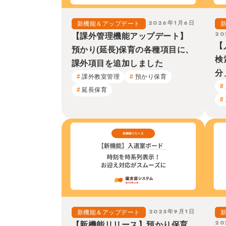
2026年1月6日
新機能＆アップデート
20
【課外管理機能アップデート】
【
預かり(延長)保育の各種項目に、
検
課外項目を追加しました
分
課外教室管理
預かり保育
延長保育
2025年9月1日
新機能＆アップデート
20
【新機能リリース】預かり保育