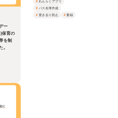
れんらくアプリ
バス名簿作成
置き去り防止
要録
デー
)保育の
帯を制
た。