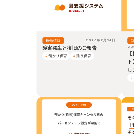
2026年7月14日
稼働情報
20
障害発生と復旧のご報告
【
預かり保育
延長保育
ト
し