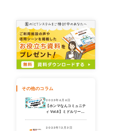
その他のコラム
2025年6月6日
【ホンマなんコミュニテ
ィ Vol.6】ミドルリーダ
ーってなんやねん？ ―
なにする人なん？どうい
2025年12月3日
う人がなるの？どう育て