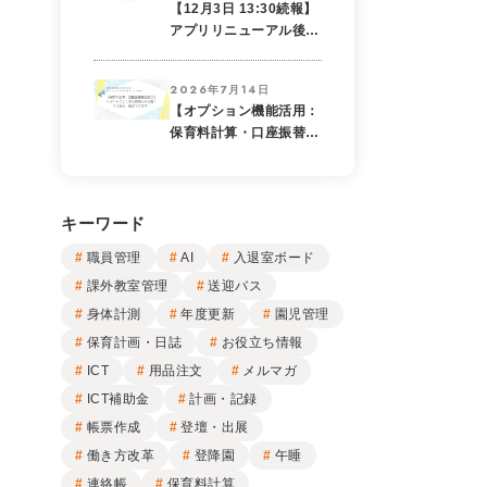
【12月3日 13:30続報】
るの？ ― 開催のお知ら
アプリリニューアル後の
せ
画面表示崩れに関するご
報告
2026年7月14日
【オプション機能活用：
保育料計算・口座振替機
能紹介】サポートによく
ある質問から回答！その
悩み、保育料計算・口座
振替機能で解決できま
キーワード
す！
職員管理
AI
入退室ボード
課外教室管理
送迎バス
身体計測
年度更新
園児管理
保育計画・日誌
お役立ち情報
ICT
用品注文
メルマガ
ICT補助金
計画・記録
帳票作成
登壇・出展
働き方改革
登降園
午睡
連絡帳
保育料計算