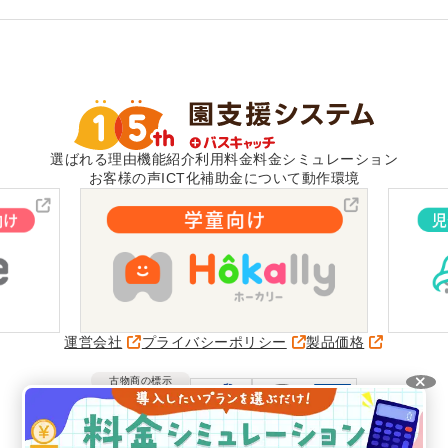
選ばれる理由
機能紹介
利用料金
料金シミュレーション
お客様の声
ICT化補助金について
動作環境
運営会社
プライバシーポリシー
製品価格
古物商の標示
愛知県公安委員会
第541162315500号
VISH株式会社