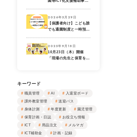
園等ICT化支援補助事業
を徹底解説！補助金の対
象と申請要件とは？
2026年5月29日
【保護者向け】こども誰
でも通園制度と一時預か
りの違いを徹底解説！使
い分けガイド
2025年9月18日
10月23日（木）開催
「現場の先生と保育を考
えるセミナー」にVISH
の西尾が登壇します
キーワード
職員管理
AI
入退室ボード
課外教室管理
送迎バス
身体計測
年度更新
園児管理
保育計画・日誌
お役立ち情報
ICT
用品注文
メルマガ
ICT補助金
計画・記録