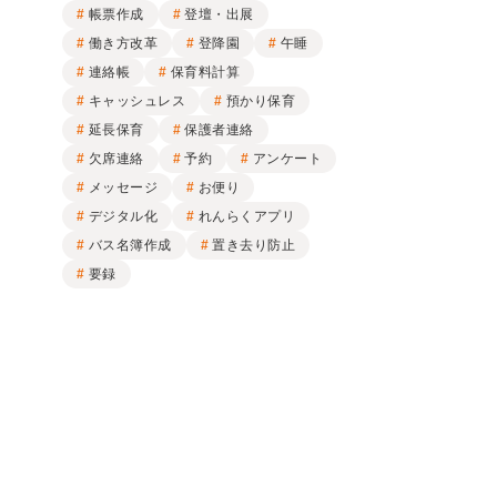
帳票作成
登壇・出展
働き方改革
登降園
午睡
連絡帳
保育料計算
キャッシュレス
預かり保育
延長保育
保護者連絡
欠席連絡
予約
アンケート
メッセージ
お便り
デジタル化
れんらくアプリ
バス名簿作成
置き去り防止
要録