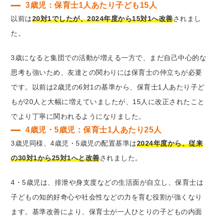
3歳児：保育士1人あたり子ども15人
以前は
20対1でしたが、2024年度から15対1へ改善
されまし
た。
3歳になると集団での活動が増える一方で、まだ自己中心的な
思考も強いため、友達との関わりには保育士の仲立ちが必要
です。以前は2歳児の6対1の基準から、保育士1人あたり子ど
もが20人と大幅に増えていましたが、15人に改正されたこと
でより丁寧に関われるようになりました。
4歳児・5歳児：保育士1人あたり25人
3歳児同様、4歳児・5歳児の配置基準は
2024年度から、従来
の30対1から25対1へと改善
されました。
4・5歳児は、排泄や身支度などの生活面が自立し、保育士は
子どもの知的好奇心や社会性などの力を育む役割が強くなり
ます。基準改善により、保育士が一人ひとりの子どもの内面