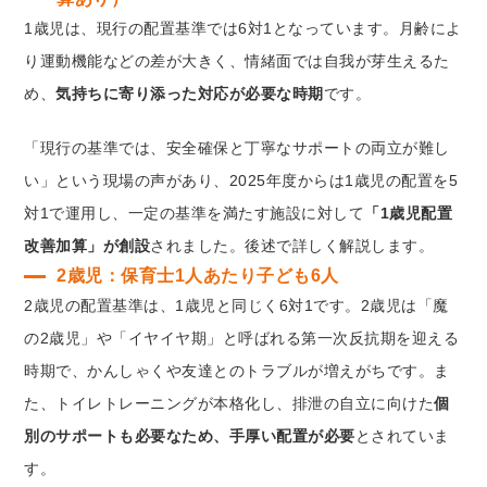
1歳児は、現行の配置基準では6対1となっています。月齢によ
り運動機能などの差が大きく、情緒面では自我が芽生えるた
め、
気持ちに寄り添った対応が必要な時期
です。
「現行の基準では、安全確保と丁寧なサポートの両立が難し
い」という現場の声があり、2025年度からは1歳児の配置を5
対1で運用し、一定の基準を満たす施設に対して
「1歳児配置
改善加算」が創設
されました。後述で詳しく解説します。
2歳児：保育士1人あたり子ども6人
2歳児の配置基準は、1歳児と同じく6対1です。2歳児は「魔
の2歳児」や「イヤイヤ期」と呼ばれる第一次反抗期を迎える
時期で、かんしゃくや友達とのトラブルが増えがちです。ま
た、トイレトレーニングが本格化し、排泄の自立に向けた
個
別のサポートも必要なため、手厚い配置が必要
とされていま
す。