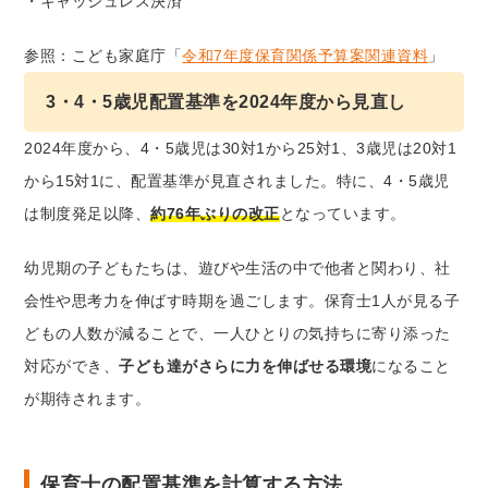
・キャッシュレス決済
参照：こども家庭庁「
令和7年度保育関係予算案関連資料
」
3・4・5歳児配置基準を2024年度から見直し
2024年度から、4・5歳児は30対1から25対1、3歳児は20対1
から15対1に、配置基準が見直されました。特に、4・5歳児
は制度発足以降、
約76年ぶりの改正
となっています。
幼児期の子どもたちは、遊びや生活の中で他者と関わり、社
会性や思考力を伸ばす時期を過ごします。保育士1人が見る子
どもの人数が減ることで、一人ひとりの気持ちに寄り添った
対応ができ、
子ども達がさらに力を伸ばせる環境
になること
が期待されます。
保育士の配置基準を計算する方法