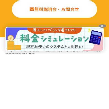
無料説明会・お問合せ
トップ
お知らせ＆コラム
【2025年改正】保育士の配置基準見直しでどう変わる？1歳児
加算や計算式も解説
選ばれる理由
機能紹介
利用料金
料金シミュレーション
お客様の声
ICT化補助金について
動作環境