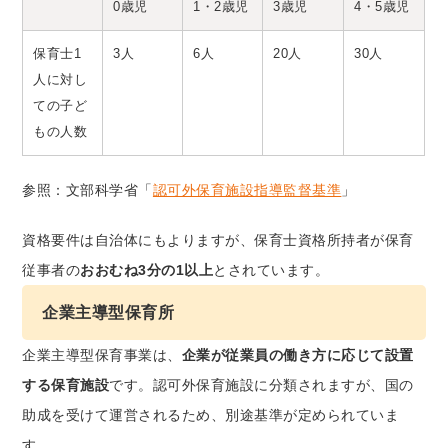
0歳児
1・2歳児
3歳児
4・5歳児
保育士1
3人
6人
20人
30人
人に対し
ての子ど
もの人数
参照：文部科学省「
認可外保育施設指導監督基準
」
資格要件は自治体にもよりますが、保育士資格所持者が保育
従事者の
おおむね3分の1以上
とされています。
企業主導型保育所
企業主導型保育事業は、
企業が従業員の働き方に応じて設置
する保育施設
です。認可外保育施設に分類されますが、国の
助成を受けて運営されるため、別途基準が定められていま
す。