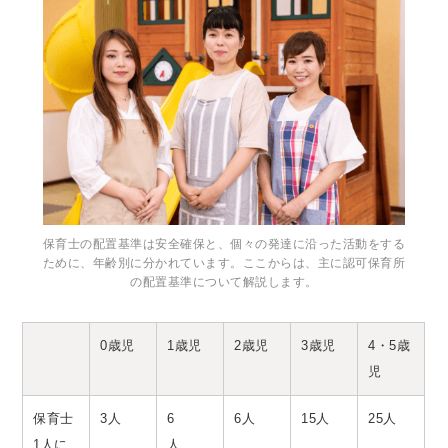
保育士の配置基準は安全確保と、個々の発達に沿った活動をする
ために、年齢別に分かれています。ここからは、主に認可保育所
の配置基準について解説します。
0歳児
1歳児
2歳児
3歳児
4・5歳
児
保育士
3人
6
6人
15人
25人
1人に
人