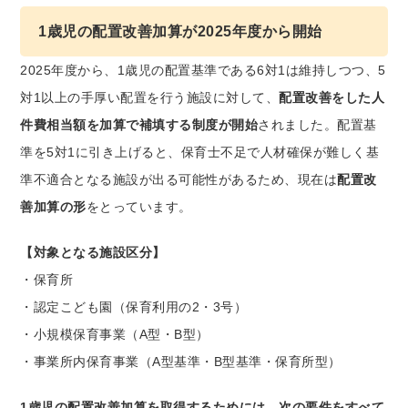
1歳児の配置改善加算が2025年度から開始
2025年度から、1歳児の配置基準である6対1は維持しつつ、5
対1以上の手厚い配置を行う施設に対して、
配置改善をした人
件費相当額を加算で補填する制度が開始
されました。配置基
準を5対1に引き上げると、保育士不足で人材確保が難しく基
準不適合となる施設が出る可能性があるため、現在は
配置改
善加算の形
をとっています。
【対象となる施設区分】
・保育所
・認定こども園（保育利用の2・3号）
・小規模保育事業（A型・B型）
・事業所内保育事業（A型基準・B型基準・保育所型）
1歳児の配置改善加算を取得するためには、次の要件を
すべて