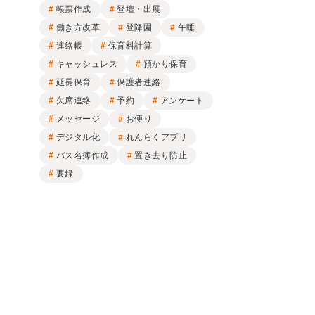
帳票作成
登壇・出展
働き方改革
登降園
午睡
連絡帳
保育料計算
キャッシュレス
預かり保育
延長保育
保護者連絡
欠席連絡
予約
アンケート
メッセージ
お便り
デジタル化
れんらくアプリ
バス名簿作成
置き去り防止
要録