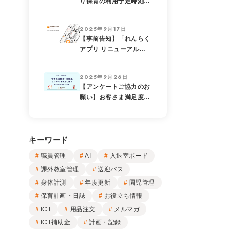
り保育の利用予定時刻を
時系列表示！お迎え対応
がスムーズになるダッシ
2025年9月17日
ュボード機能
【事前告知】「れんらく
アプリ リニューアル」
のお知らせ
2025年9月26日
【アンケートご協力のお
願い】お客さま満足度・
推奨度調査のためのアン
ケートを実施します
キーワード
職員管理
AI
入退室ボード
課外教室管理
送迎バス
身体計測
年度更新
園児管理
保育計画・日誌
お役立ち情報
ICT
用品注文
メルマガ
ICT補助金
計画・記録